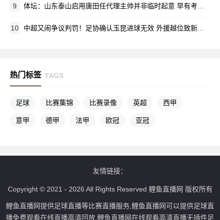
9
体坛：山东泰山启用唐田任代理主帅并非临时起意 早有考察铺垫
10
中超又闹争议判罚！足协确认玉昆进球无效 外援越位致新鹏城失分
热门标签
TAGS
足球
比赛集锦
比赛录像
英超
西甲
意甲
德甲
法甲
欧冠
亚冠
友情链接：
Copyright © 2021 - 2026 All Rights Reserved 鲤鱼直播网 版权所有
鲤鱼直播网提供足球直播等比赛直播服务,鲤鱼直播网可以提供足球直
播免费观看在线直播高清回放,鲤鱼直播网在线观看高清直播无插件足