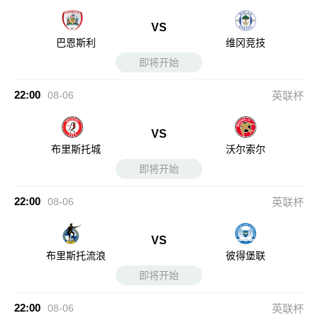
VS
巴恩斯利
维冈竞技
即将开始
22:00
08-06
英联杯
VS
布里斯托城
沃尔索尔
即将开始
22:00
08-06
英联杯
VS
布里斯托流浪
彼得堡联
即将开始
22:00
08-06
英联杯