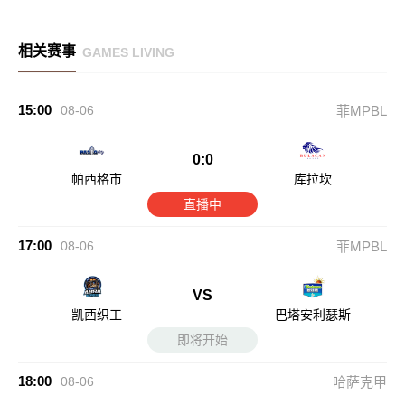
相关赛事
GAMES LIVING
15:00
08-06
菲MPBL
0:0
帕西格市
库拉坎
直播中
17:00
08-06
菲MPBL
VS
凯西织工
巴塔安利瑟斯
即将开始
18:00
08-06
哈萨克甲