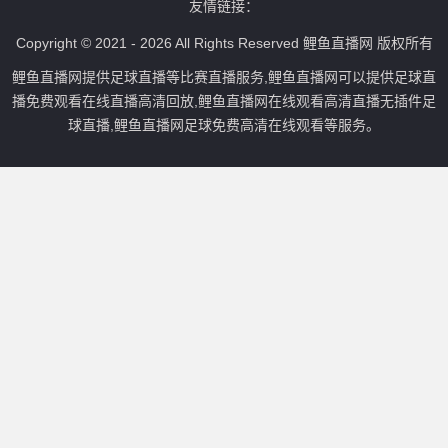
友情链接：
Copyright © 2021 - 2026 All Rights Reserved 鲤鱼直播网 版权所有
鲤鱼直播网提供足球直播等比赛直播服务,鲤鱼直播网可以提供足球直
播免费观看在线直播高清回放,鲤鱼直播网在线观看高清直播无插件足
球直播,鲤鱼直播网足球免费高清在线观看等服务。