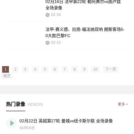
02月16日 法甲第22轮 勒阿弗尔vs图卢兹
全场录像
02-16
法甲-赛义德、拉扬·福法纳双响 朗斯客场5-
0大胜巴黎FC
02-15
1
2
3
4
5
6
7
8
9
10
下一页
尾页
热门录像
VIDEOS
更多 +
02月22日 英超第27轮 曼城vs纽卡斯尔联 全场录像
08月09日