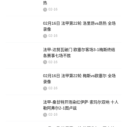
热
02-16
02月16日 法甲第22轮 洛里昂vs昂热 全场
录像
02-16
法甲-达努瓦破门 欧塞尔客场3-1梅斯终结
各赛事七场不胜
02-16
02月16日 法甲第22轮 梅斯vs欧塞尔 全场
录像
02-16
法甲-桑甘特开场染红伊萨·索玛尔双响 十人
勒阿弗尔2-1图卢兹
02-16