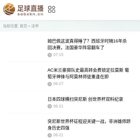
当前位置:
首页
>
法甲
姆巴佩这波真得睡了？西班牙时隔16年杀
回决赛，法国豪华阵容翻车了
07-15
AC米兰豪掷队史最高转会费锁定拉莫斯 葡
萄牙神锋与阿莫林师徒重逢在即
06-27
日本四球横扫突尼斯 创世界杯双料纪录
06-21
突尼斯世界杯征程迎关键一战，非洲雄师跻
身历史四强
06-21