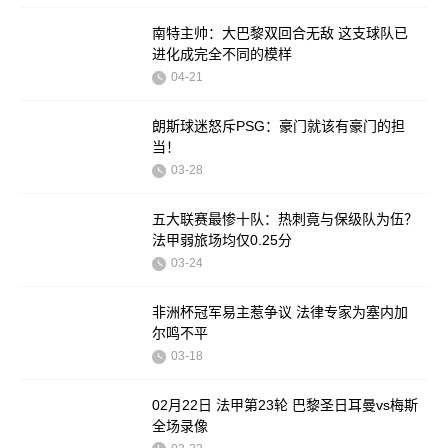
南特主帅：大巴黎双回合无敌 这支球队已
进化成完全不同的模样
04-21
朗斯球迷怒斥PSG：豪门就该有豪门的担
当！
03-28
五大联赛最惨十队：热刺竟与保级队为伍？
法甲弱旅场均仅0.25分
03-24
非洲杯冠军易主惹争议 法律专家为塞内加
尔鸣不平
03-18
02月22日 法甲第23轮 巴黎圣日耳曼vs梅斯
全场录像