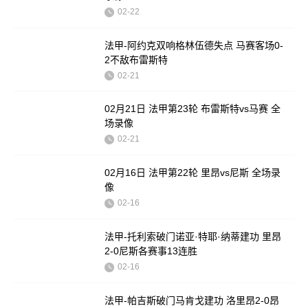
02-22
法甲-阿约克双响格林伍德失点 马赛客场0-
2不敌布雷斯特
02-21
02月21日 法甲第23轮 布雷斯特vs马赛 全
场录像
02-21
02月16日 法甲第22轮 里昂vs尼斯 全场录
像
02-16
法甲-托利索破门诺亚·特耶·纳蒂建功 里昂
2-0尼斯各赛事13连胜
02-16
法甲-帕吉斯破门马肯戈建功 洛里昂2-0昂