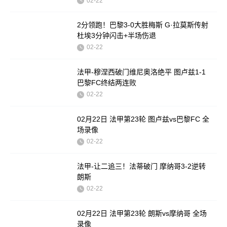
02-22
2分领跑！巴黎3-0大胜梅斯 G·拉莫斯传射
杜埃3分钟闪击+半场伤退
02-22
法甲-穆涅西破门维尼奥洛绝平 图卢兹1-1
巴黎FC终结两连败
02-22
02月22日 法甲第23轮 图卢兹vs巴黎FC 全
场录像
02-22
法甲-让二追三！法蒂破门 摩纳哥3-2逆转
朗斯
02-22
02月22日 法甲第23轮 朗斯vs摩纳哥 全场
录像