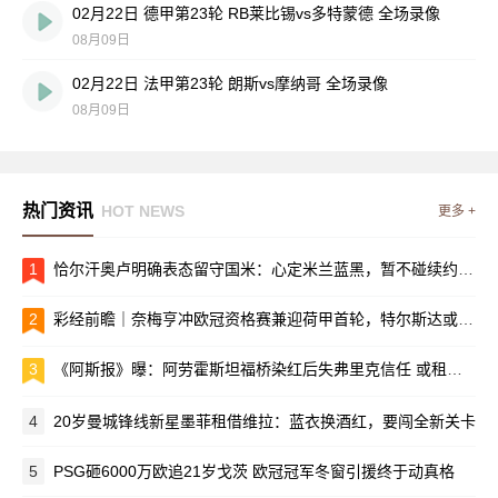
02月22日 德甲第23轮 RB莱比锡vs多特蒙德 全场录像
08月09日
02月22日 法甲第23轮 朗斯vs摩纳哥 全场录像
08月09日
热门资讯
HOT NEWS
更多 +
1
恰尔汗奥卢明确表态留守国米：心定米兰蓝黑，暂不碰续约，先冲赛场荣誉
2
彩经前瞻｜奈梅亨冲欧冠资格赛兼迎荷甲首轮，特尔斯达或造冷门搅局
3
《阿斯报》曝：阿劳霍斯坦福桥染红后失弗里克信任 或租借利物浦
4
20岁曼城锋线新星墨菲租借维拉：蓝衣换酒红，要闯全新关卡
5
PSG砸6000万欧追21岁戈茨 欧冠冠军冬窗引援终于动真格