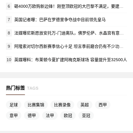
6
砸4000万欧购新边锋！刚登顶欧冠的大巴黎不满足，要建足坛新统治模式
7
英国记者曝：巴萨在罗德里争夺战中目前领先皇马
8
法媒曝尼斯愿放安托万-门迪离队，佛罗伦萨、水晶宫有意求购
9
阿隆索对切尔西新赛季信心十足 坦言季前磨合仍有不少功课要补
10
英媒曝料：布莱顿今夏扩建阿梅克斯球场 容量提升至32500人
热门标签
TAGS
足球
比赛集锦
比赛录像
英超
西甲
意甲
德甲
法甲
欧冠
亚冠