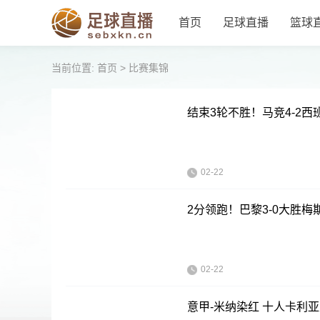
首页
足球直播
篮球
当前位置:
首页
>
比赛集锦
结束3轮不胜！马竞4-2
02-22
2分领跑！巴黎3-0大胜梅
02-22
意甲-米纳染红 十人卡利亚