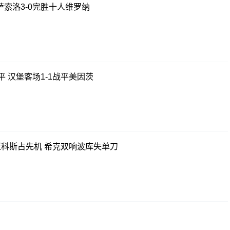
萨索洛3-0完胜十人维罗纳
 汉堡客场1-1战平美因茨
皮亚科斯占先机 希克双响波库失单刀