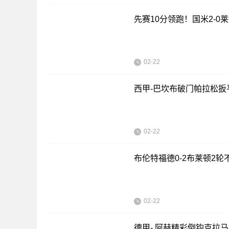
先赛10分领跑！国米2-0
02-22
西甲-巴坎布破门帕拉松扳平
02-22
布伦特福德0-2布莱顿2
02-22
德甲- 阿赫精彩倒钩克拉马