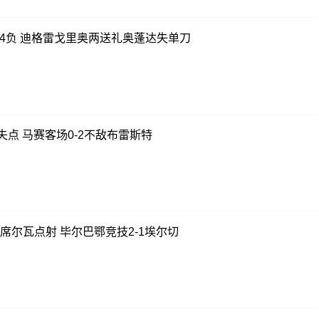
场4负 迪格雷戈里奥两送礼奥蓬达失单刀
点 马赛客场0-2不敌布雷斯特
席尔瓦点射 毕尔巴鄂竞技2-1埃尔切