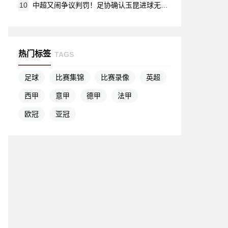
10
中超又闹争议判罚！足协确认玉昆进球无效 外援越位致新鹏城失分
热门标签
TAGS
足球
比赛集锦
比赛录像
英超
西甲
意甲
德甲
法甲
欧冠
亚冠