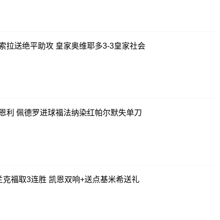
索拉送绝平助攻 皇家奥维耶多3-3皇家社会
伯恩利 佩德罗进球福法纳染红帕尔默失单刀
兰克福取3连胜 凯恩双响+送点基米希送礼