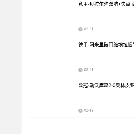
意甲-贝拉尔迪双响+失点 
02-21
德甲-阿米里破门维埃拉扳平
02-21
欧冠-勒沃库森2-0奥林
02-19