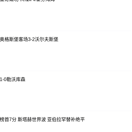
奥格斯堡客场3-2沃尔夫斯堡
1-0勒沃库森
距榜首7分 斯塔赫世界波 亚伯拉罕替补绝平