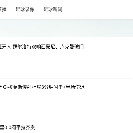
直播
足球录像
足球新闻
西班牙人 瑟尔洛特双响西蒙尼、卢克曼破门
斯 G·拉莫斯传射杜埃3分钟闪击+半场伤退
里0-0闷平拉齐奥