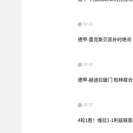
02-22
德甲-雷克斯贝凯补时绝杀 
02-22
德甲-赫迪拉破门 柏林联合
02-22
4轮1胜！维拉1-1利兹联