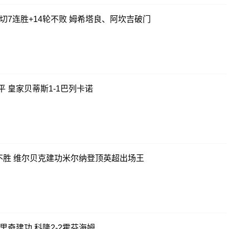
莱切7连胜+14轮不败 姆希塔良、阿坎吉破门
 皇家贝蒂斯1-1巴列卡诺
轮不胜 维尔贝克建功米尔纳登顶英超出场王
里奇建功 科隆2-2霍芬海姆