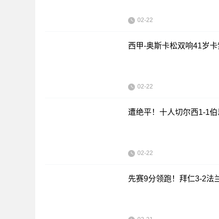
02-22
西甲-奥斯卡松双响41岁卡
02-22
遭绝平！十人切尔西1-1
02-22
先赛9分领跑！拜仁3-2法