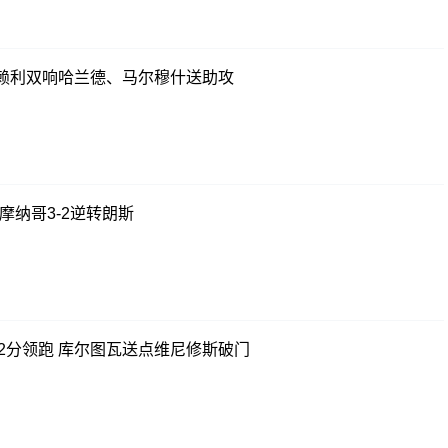
 奥赖利双响哈兰德、马尔穆什送助攻
摩纳哥3-2逆转朗斯
纳2分领跑 库尔图瓦送点维尼修斯破门