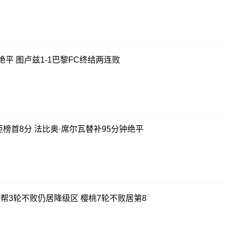
平 图卢兹1-1巴黎FC终结两连败
距榜首8分 法比奥·席尔瓦替补95分钟绝平
锤帮3轮不败仍居降级区 樱桃7轮不败居第8