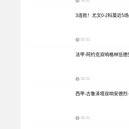
02-21
3连败！尤文0-2科莫近5
02-21
法甲-阿约克双响格林伍德失
02-21
西甲-古鲁泽塔双响安德烈·
02-21