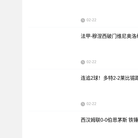
02-22
法甲-穆涅西破门维尼奥洛绝
02-22
连追2球！多特2-2莱比锡
02-22
西汉姆联0-0伯恩茅斯 铁