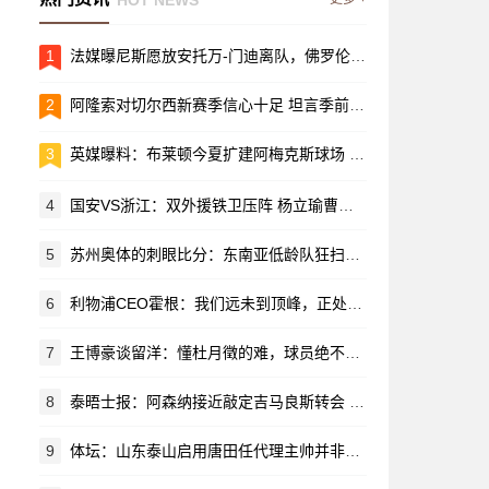
1
法媒曝尼斯愿放安托万-门迪离队，佛罗伦萨、水晶宫有意求购
2
阿隆索对切尔西新赛季信心十足 坦言季前磨合仍有不少功课要补
3
英媒曝料：布莱顿今夏扩建阿梅克斯球场 容量提升至32500人
4
国安VS浙江：双外援铁卫压阵 杨立瑜曹永竞领衔张玉宁冲阵
5
苏州奥体的刺眼比分：东南亚低龄队狂扫国内青训，青训的出路在哪？
6
利物浦CEO霍根：我们远未到顶峰，正处在持续增长的绝佳位置
7
王博豪谈留洋：懂杜月徵的难，球员绝不能安于现状
8
泰晤士报：阿森纳接近敲定吉马良斯转会 总价约8000万英镑
9
体坛：山东泰山启用唐田任代理主帅并非临时起意 早有考察铺垫