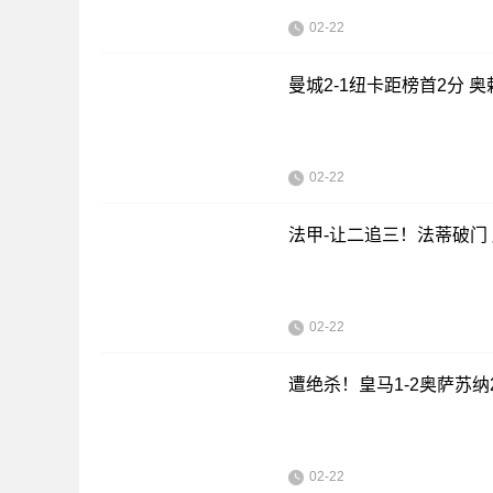
02-22
曼城2-1纽卡距榜首2分
02-22
法甲-让二追三！法蒂破门 
02-22
遭绝杀！皇马1-2奥萨苏
02-22