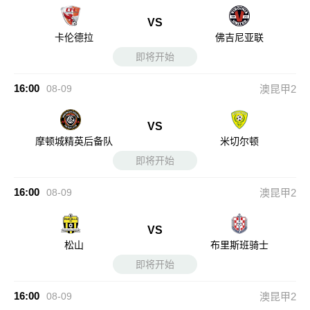
VS
卡伦德拉
佛吉尼亚联
即将开始
16:00
08-09
澳昆甲2
VS
摩顿城精英后备队
米切尔顿
即将开始
16:00
08-09
澳昆甲2
VS
松山
布里斯班骑士
即将开始
16:00
08-09
澳昆甲2