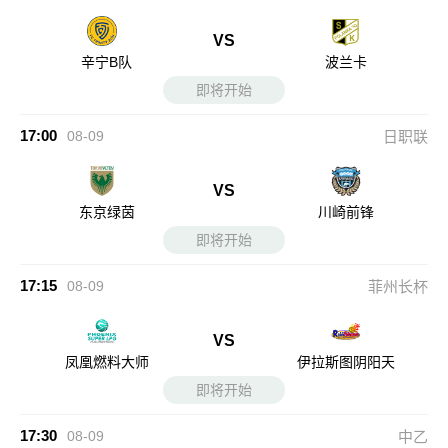
VS
辛宁B队
波兰卡
即将开始
17:00
08-09
日职联
VS
东京绿茵
川崎前锋
即将开始
17:15
08-09
菲州长杯
VS
凤凰燃料大师
伊拉斯图阴阳天
即将开始
17:30
08-09
中乙