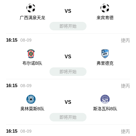
VS
广西漓泉天龙
来宾育德
即将开始
16:15
08-09
捷丙
VS
布尔诺B队
弗里德克
即将开始
16:15
08-09
捷丙
VS
奥林莫斯B队
斯洛瓦科B队
即将开始
16:15
08-09
捷丙