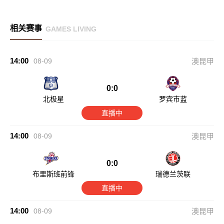
相关赛事
GAMES LIVING
14:00
08-09
澳昆甲
0:0
北极星
罗宾市蓝
直播中
14:00
08-09
澳昆甲
0:0
布里斯班前锋
瑞德兰茨联
直播中
14:00
08-09
澳昆甲