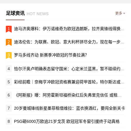
足球资讯
HOT NEWS
更多 +
1
迪马济奥爆料：伊万诺维奇为欧冠选朗斯，拉齐奥锋线得换思路
2
迪洛伦佐：为联赛、欧冠、意大利杯拼尽全力，现在每一步都在攒劲
3
罗马多线齐动 新赛季冲欧冠的节奏拉满？
4
恰尔汗奥卢明确表态留守国米：心定米兰蓝黑，暂不碰续约，先冲赛场荣誉
5
彩经前瞻｜奈梅亨冲欧冠资格赛兼迎荷甲首轮，特尔斯达或造冷门搅局
6
《阿斯报》曝：阿劳霍斯坦福桥染红后失弗里克信任 或租借利物浦
7
20岁曼城锋线新星墨菲租借维拉：蓝衣换酒红，要闯全新关卡
8
PSG砸6000万欧追21岁戈茨 欧冠冠军冬窗引援终于动真格