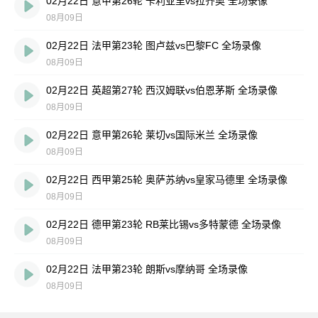
02月22日 意甲第26轮 卡利亚里vs拉齐奥 全场录像
08月09日
02月22日 法甲第23轮 图卢兹vs巴黎FC 全场录像
08月09日
02月22日 英超第27轮 西汉姆联vs伯恩茅斯 全场录像
08月09日
02月22日 意甲第26轮 莱切vs国际米兰 全场录像
08月09日
02月22日 西甲第25轮 奥萨苏纳vs皇家马德里 全场录像
08月09日
02月22日 德甲第23轮 RB莱比锡vs多特蒙德 全场录像
08月09日
02月22日 法甲第23轮 朗斯vs摩纳哥 全场录像
08月09日