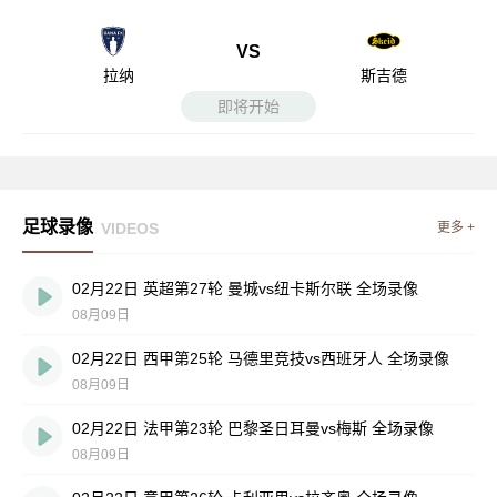
VS
拉纳
斯吉德
即将开始
足球录像
VIDEOS
更多 +
02月22日 英超第27轮 曼城vs纽卡斯尔联 全场录像
08月09日
02月22日 西甲第25轮 马德里竞技vs西班牙人 全场录像
08月09日
02月22日 法甲第23轮 巴黎圣日耳曼vs梅斯 全场录像
08月09日