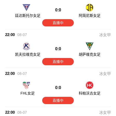
0:0
廷达斯托尔女足
阿简尼斯女足
直播中
22:00
08-07
冰女甲
0:0
凯夫拉维克女足
胡萨维克女足
直播中
22:00
08-07
冰女甲
0:0
FHL女足
科帕沃古女足
直播中
22:00
08-07
冰女甲