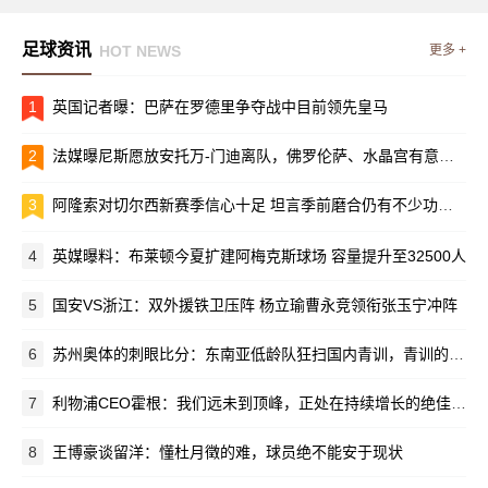
足球资讯
HOT NEWS
更多 +
1
英国记者曝：巴萨在罗德里争夺战中目前领先皇马
2
法媒曝尼斯愿放安托万-门迪离队，佛罗伦萨、水晶宫有意求购
3
阿隆索对切尔西新赛季信心十足 坦言季前磨合仍有不少功课要补
4
英媒曝料：布莱顿今夏扩建阿梅克斯球场 容量提升至32500人
5
国安VS浙江：双外援铁卫压阵 杨立瑜曹永竞领衔张玉宁冲阵
6
苏州奥体的刺眼比分：东南亚低龄队狂扫国内青训，青训的出路在哪？
7
利物浦CEO霍根：我们远未到顶峰，正处在持续增长的绝佳位置
8
王博豪谈留洋：懂杜月徵的难，球员绝不能安于现状