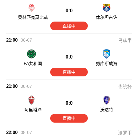
0:0
奥林匹克莫比兹
休尔坦古佐
直播中
21:00
08-07
乌兹甲
0:0
FA共和国
努库斯咸海
直播中
21:00
08-07
也统杯
0:0
阿里塔泽
沃达特
直播中
22:00
08-07
法罗甲