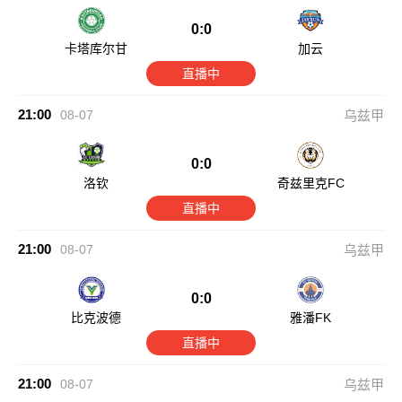
0:0
卡塔库尔甘
加云
直播中
21:00
08-07
乌兹甲
0:0
洛钦
奇兹里克FC
直播中
21:00
08-07
乌兹甲
0:0
比克波德
雅潘FK
直播中
21:00
08-07
乌兹甲