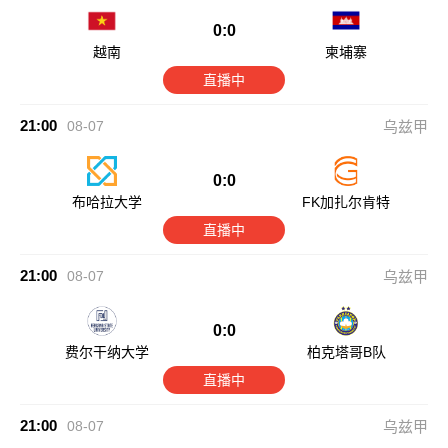
0:0
越南
柬埔寨
直播中
21:00
08-07
乌兹甲
0:0
布哈拉大学
FK加扎尔肯特
直播中
21:00
08-07
乌兹甲
0:0
费尔干纳大学
柏克塔哥B队
直播中
21:00
08-07
乌兹甲