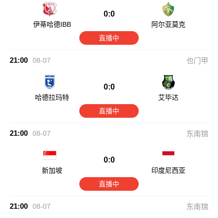
0:0
伊蒂哈德IBB
阿尔亚莫克
直播中
21:00
08-07
也门甲
0:0
哈德拉玛特
艾毕达
直播中
21:00
08-07
东南锦
0:0
新加坡
印度尼西亚
直播中
21:00
08-07
东南锦