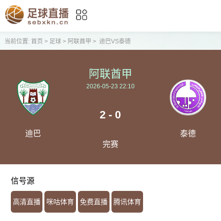
当前位置:
首页
>
足球
>
阿联酋甲
>
迪巴VS泰德
阿联酋甲
2026-05-23 22:10
2 - 0
迪巴
泰德
完赛
信号源
高清直播
咪咕体育
免费直播
腾讯体育