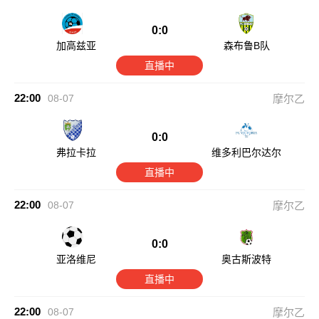
0:0
加高兹亚
森布鲁B队
直播中
22:00
08-07
摩尔乙
0:0
弗拉卡拉
维多利巴尔达尔
直播中
22:00
08-07
摩尔乙
0:0
亚洛维尼
奥古斯波特
直播中
22:00
08-07
摩尔乙