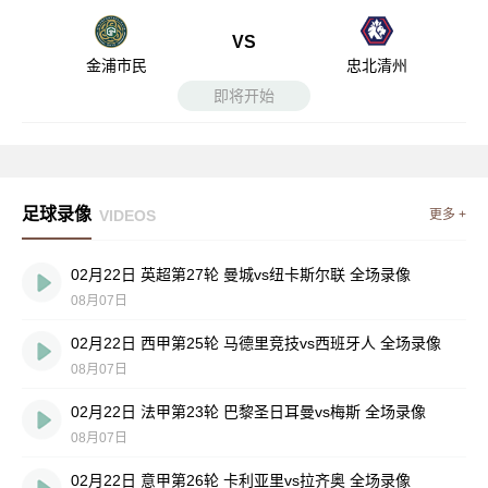
VS
金浦市民
忠北清州
即将开始
足球录像
VIDEOS
更多 +
02月22日 英超第27轮 曼城vs纽卡斯尔联 全场录像
08月07日
02月22日 西甲第25轮 马德里竞技vs西班牙人 全场录像
08月07日
02月22日 法甲第23轮 巴黎圣日耳曼vs梅斯 全场录像
08月07日
02月22日 意甲第26轮 卡利亚里vs拉齐奥 全场录像