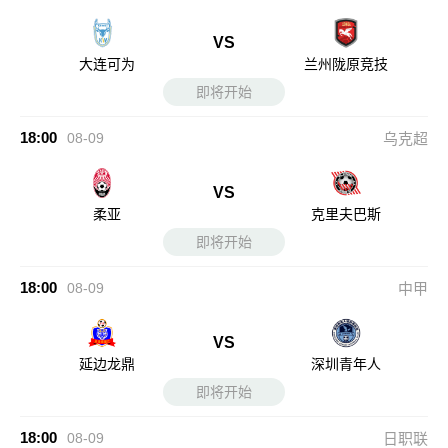
VS
大连可为
兰州陇原竞技
即将开始
18:00
08-09
乌克超
VS
柔亚
克里夫巴斯
即将开始
18:00
08-09
中甲
VS
延边龙鼎
深圳青年人
即将开始
18:00
08-09
日职联