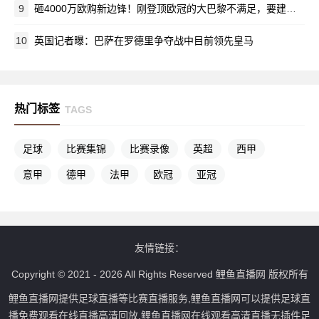
9
砸4000万欧购新边锋！刚登顶欧冠的大巴黎不满足，要建足坛新统治模式
10
英国记者曝：巴萨在罗德里争夺战中目前领先皇马
热门标签
TAGS
足球
比赛集锦
比赛录像
英超
西甲
意甲
德甲
法甲
欧冠
亚冠
友情链接：
Copyright © 2021 - 2026 All Rights Reserved 鲤鱼直播网 版权所有
鲤鱼直播网提供足球直播等比赛直播服务,鲤鱼直播网可以提供足球直
播免费观看在线直播高清回放,鲤鱼直播网在线观看高清直播无插件足