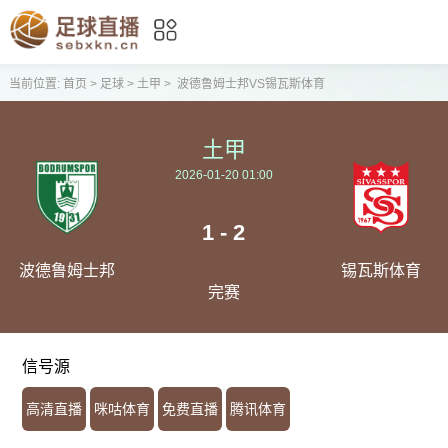
当前位置:
首页
>
足球
>
土甲
>
波德鲁姆士邦VS锡瓦斯体育
土甲
2026-01-20 01:00
1 - 2
波德鲁姆士邦
锡瓦斯体育
完赛
信号源
高清直播
咪咕体育
免费直播
腾讯体育