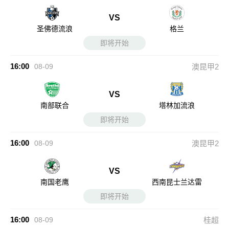
VS
圣佛德流浪
格兰
即将开始
16:00
08-09
澳昆甲2
VS
南部联合
塔林加流浪
即将开始
16:00
08-09
澳昆甲2
VS
南国老鹰
西南昆士兰达雷
即将开始
16:00
08-09
桂超