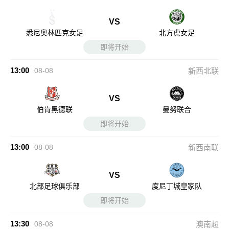
VS
悉尼奥林匹克女足
北方虎女足
即将开始
13:00
08-08
新西北联
VS
伯肯黑德联
曼努联合
即将开始
13:00
08-08
新西南联
VS
北部足球俱乐部
度尼丁城皇家队
即将开始
13:30
08-08
澳南超