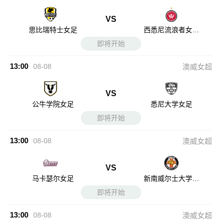
VS
思比瑞特士女足
西悉尼流浪者女足
B队
即将开始
13:00
08-08
澳威女超
VS
公牛学院女足
悉尼大学女足
即将开始
13:00
08-08
澳威女超
VS
马卡瑟尔女足
新南威尔士大学女
足
即将开始
13:00
08-08
澳威女超