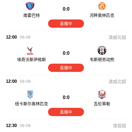
0:0
南霍巴特
河畔奥林匹克
直播中
12:00
08-08
澳威北超
0:0
埃奇沃斯伊格斯
韦斯顿劳动熊
直播中
12:00
08-08
澳威北超
0:0
纽卡斯尔奥林匹克
瓦伦蒂勒
直播中
12:30
08-08
澳首超